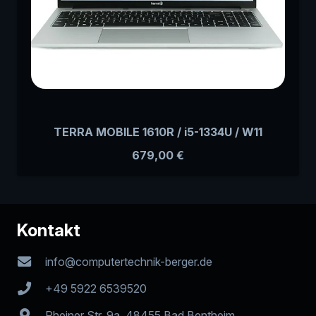
TERRA MOBILE 1610R / i5-1334U / W11
679,00
€
Kontakt
info@computertechnik-berger.de
+49 5922 6539520
Rheiner Str. 9a, 48455 Bad Bentheim