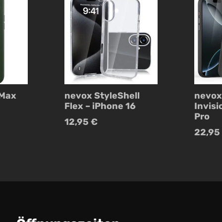
 Max
nevox StyleShell
nevox
Flex – iPhone 16
Invisi
n
Pro
12,95
€
22,95