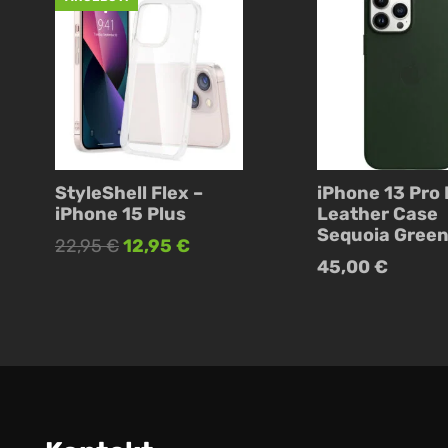
StyleShell Flex –
iPhone 13 Pro
iPhone 15 Plus
Leather Case
Sequoia Gree
Ursprünglicher
Aktueller
22,95
€
12,95
€
45,00
€
Preis
Preis
war:
ist:
22,95 €
12,95 €.