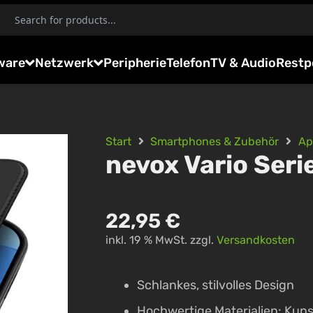
ware
Netzwerk
Peripherie
Telefon
TV & Audio
Restp
Start
Smartphones & Zubehör
Ap
nevox Vario Seri
22,95
€
inkl. 19 % MwSt.
zzgl.
Versandkosten
Schlankes, stilvolles Design
Hochwertige Materialien: Kuns