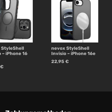
 StyleShell
nevox StyleShell
o – iPhone 16
Invisio – iPhone 16e
22,95
€
€