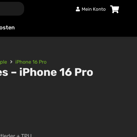
Mein Konto
Es befinden sich keine Produkte im Warenkorb.
osten
ple
iPhone 16 Pro
es – iPhone 16 Pro
tleder + TPU