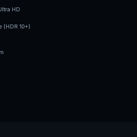
Ultra HD
e (HDR 10+)
em