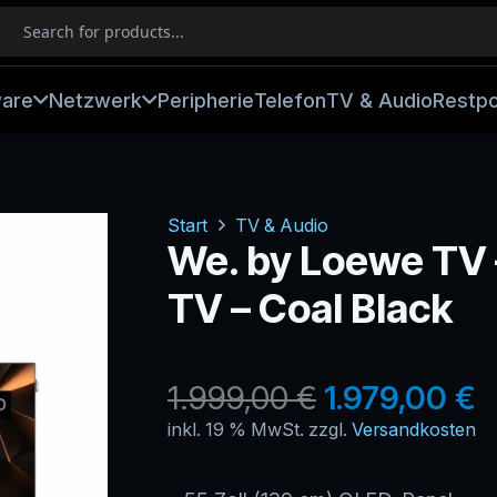
ware
Netzwerk
Peripherie
Telefon
TV & Audio
Restp
Start
TV & Audio
We. by Loewe TV 
TV – Coal Black
Ursprüngli
A
1.999,00
€
1.979,00
€
Preis
P
inkl. 19 % MwSt.
zzgl.
Versandkosten
war:
is
1.999,00 €
1