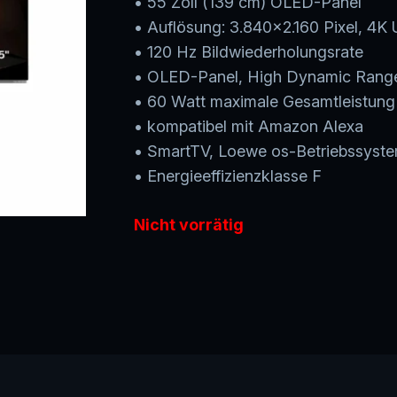
• 55 Zoll (139 cm) OLED-Panel
• Auflösung: 3.840×2.160 Pixel, 4K 
• 120 Hz Bildwiederholungsrate
• OLED-Panel, High Dynamic Rang
• 60 Watt maximale Gesamtleistung
• kompatibel mit Amazon Alexa
• SmartTV, Loewe os-Betriebssyst
• Energieeffizienzklasse F
Nicht vorrätig