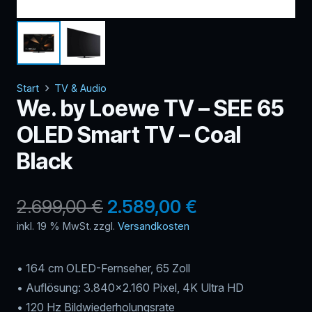
Start
TV & Audio
We. by Loewe TV – SEE 65
OLED Smart TV – Coal
Black
Ursprünglicher
Aktueller
2.699,00
€
2.589,00
€
Preis
Preis
inkl. 19 % MwSt.
zzgl.
Versandkosten
war:
ist:
2.699,00 €
2.589,00 €.
• 164 cm OLED-Fernseher, 65 Zoll
• Auflösung: 3.840×2.160 Pixel, 4K Ultra HD
• 120 Hz Bildwiederholungsrate