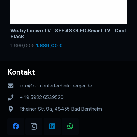
We. by Loewe TV – SEE 48 OLED Smart TV – Coal
Black
Ursprünglicher
Aktueller
1.699,00
€
1.689,00
€
Preis
Preis
war:
ist:
Kontakt
1.699,00 €
1.689,00 €.
info@computertechnik-berger.de
+49 5922 6539520
Rheiner Str. 9a, 48455 Bad Bentheim