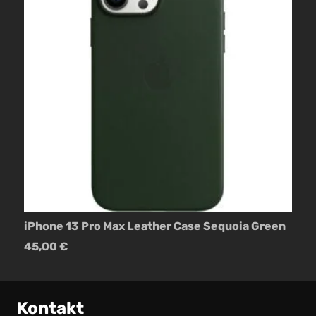
x Leather Case Sequoia Green
nevox StyleShell 
12,95
€
Kontakt