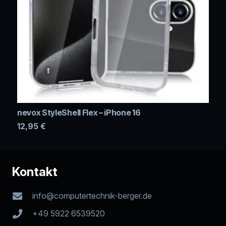
nevox StyleShell Flex – iPhone 16
12,95
€
Kontakt
info@computertechnik-berger.de
+49 5922 6539520