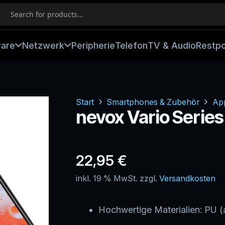
ware
Netzwerk
Peripherie
Telefon
TV & Audio
Restp
Start
Smartphones & Zubehör
Ap
nevox Vario Series
22,95
€
inkl. 19 % MwSt.
zzgl.
Versandkosten
Hochwertige Materialien: PU (