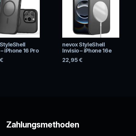
StyleShell
nevox StyleShell
 – iPhone 16 Pro
Invisio – iPhone 16e
€
22,95
€
Zahlungsmethoden