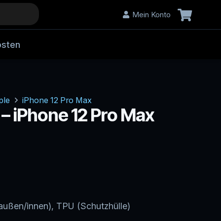
Mein Konto
Es befinden sich keine Produkte im Warenkorb.
osten
ple
iPhone 12 Pro Max
 – iPhone 12 Pro Max
außen/innen), TPU (Schutzhülle)