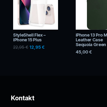
StyleShell Flex –
iPhone 13 Pro 
iPhone 15 Plus
Leather Case
Sequoia Green
Ursprünglicher
Aktueller
22,95
€
12,95
€
45,00
€
Preis
Preis
war:
ist:
22,95 €
12,95 €.
Kontakt