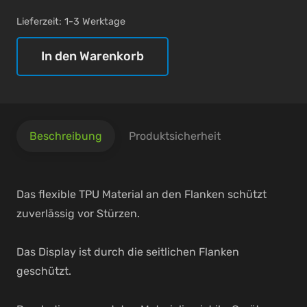
Lieferzeit:
1-3 Werktage
In den Warenkorb
nevox
Vario
Series
-
Beschreibung
Produktsicherheit
Xiaomi
Redmi
Note
Das flexible TPU Material an den Flanken schützt
11
zuverlässig vor Stürzen.
Menge
Das Display ist durch die seitlichen Flanken
geschützt.